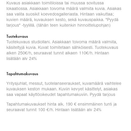
Kuvaus asiakkaan toimitiloissa tai muussa sovitussa
lokaatiossa. Asiakkaan toivoma määrä valmiita kuvia. Asiakas
saa valita suosikit koevedosgalleriasta. Hintaan vaikuttaa;
kuvien määrä, kuvauksen kesto, sekä kuvauspaikka. "Pyydä
tarjous" -tyylillä. (tähän teen kuitenkin hinnoittelupohjan)
Tuotekuvaus
Tuotekuvaus studiollani. Asiakkaan toivoma määrä valmiita,
käsiteltyjä kuvia. Kuvat toimitetaan sähköisesti. Tuotekuvaus
alken 250€/h, seuraavat tunnit alkaen 110€/h. Hintaan
lisätään alv 24%
Tapahtumakuvaus
Yritysjuhlat, messut, tuotelanseeraukset, kuvamäärä vaihtelee
kuvauksen keston mukaan. Kuviin kevyet käsittelyt, asiakas
saa vapaat käyttöoikeudet tapahtumakuviin. Pyydä tarjous
Tapahtumakuvaukset hinta alk. 190 € ensimmäinen tunti ja
seuraavat tunnit 100 €/h. Hintaan lisätään alv 24%