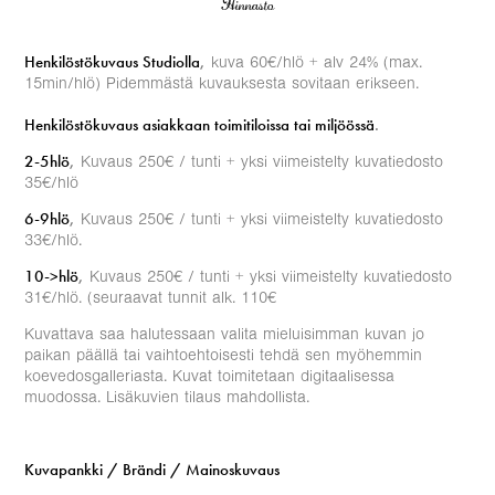
Hinnasto
Henkilöstökuvaus Studiolla
,
kuva 60€/hlö + alv 24% (max.
15min/hlö) Pidemmästä kuvauksesta sovitaan erikseen.
Henkilöstökuvaus asiakkaan toimitiloissa tai miljöössä
.
2-5hlö
,
Kuvaus 250€ / tunti + yksi viimeistelty kuvatiedosto
35€/hlö
6-9hlö
,
Kuvaus 250€ / tunti + yksi viimeistelty kuvatiedosto
33€/hlö.
10->hlö
,
Kuvaus 250€ / tunti + yksi viimeistelty kuvatiedosto
31€/hlö. (seuraavat tunnit alk. 110€
Kuvattava saa halutessaan valita mieluisimman kuvan jo
paikan päällä tai vaihtoehtoisesti tehdä sen myöhemmin
koevedosgalleriasta. Kuvat toimitetaan digitaalisessa
muodossa. Lisäkuvien tilaus mahdollista.
Kuvapankki / Brändi / Mainoskuvaus