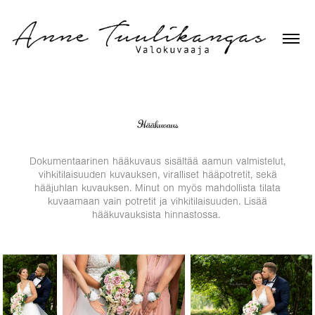
Hääkuvaus
Dokumentaarinen hääkuvaus sisältää aamun valmistelut,
vihkitilaisuuden kuvauksen, viralliset hääpotretit, sekä
hääjuhlan kuvauksen. Minut on myös mahdollista tilata
kuvaamaan vain potretit ja vihkitilaisuuden. Lisää
hääkuvauksista hinnastossa.